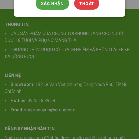
XÁC NHẬN
THOÁT
THÔNG TIN
CÁC SẢN PHẨM CỦA CHÚNG TÔI KHÔNG DÀNH CHO NGƯỜI
DƯỚI 18 TUỔI VÀ PHỤ NỮ MANG THAI.
THƯỞNG THỨC RƯỢU CÓ TRÁCH NHIỆM VÀ KHÔNG LÁI XE KHI
ĐÃ UỐNG RƯỢU.
LIÊN HỆ
Showroom:
192 Lê Văn Việt, phường Tăng Nhơn Phú, TP. Hồ
Chí Minh
Hotline:
0975 18 39 59
Email:
shopruouynhi@gmail.com
ĐĂNG KÝ NHẬN BẢN TIN
Nhập email của bạn để nhận được tư vấn và hỗ trợ nhanh nhất