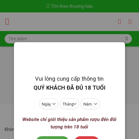
Skip
Tìm theo thương hiệu
to
content
Tìm
kiếm:
Highland Park
Trang chủ
/
Rượu mạnh
/
Single malt scotch whisky
/
Highland Park
Vui lòng cung cấp thông tin
LỌC
QUÝ KHÁCH ĐÃ ĐỦ 18 TUỔI
Website chỉ giới thiệu sản phẩm rượu đến đối
tượng trên 18 tuổi
Không tìm thấy sản phẩm nào khớp với lựa chọn của bạn.