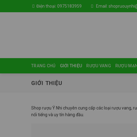
Skip
Điện thoại:
0975183959
Email:
shopruouynhi
to
content
TRANG CHỦ
GIỚI THIỆU
RƯỢU VANG
RƯỢU MẠ
GIỚI THIỆU
Shop rượu Ý Nhi chuyên cung cấp các loại rượu vang, r
nổi tiếng và uy tín hàng đầu.