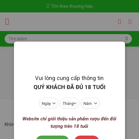
Skip
Tìm theo thương hiệu
to
content
Tìm
kiếm:
Thực phẩm đông lạnh
Trang chủ
/
Thực phẩm đông lạnh
Vui lòng cung cấp thông tin
LỌC
QUÝ KHÁCH ĐÃ ĐỦ 18 TUỔI
Website chỉ giới thiệu sản phẩm rượu đến đối
Không tìm thấy sản phẩm nào khớp với lựa chọn của bạn.
tượng trên 18 tuổi