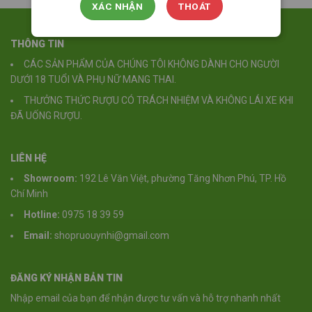
XÁC NHẬN
THOÁT
THÔNG TIN
CÁC SẢN PHẨM CỦA CHÚNG TÔI KHÔNG DÀNH CHO NGƯỜI
DƯỚI 18 TUỔI VÀ PHỤ NỮ MANG THAI.
THƯỞNG THỨC RƯỢU CÓ TRÁCH NHIỆM VÀ KHÔNG LÁI XE KHI
ĐÃ UỐNG RƯỢU.
LIÊN HỆ
Showroom:
192 Lê Văn Việt, phường Tăng Nhơn Phú, TP. Hồ
Chí Minh
Hotline:
0975 18 39 59
Email:
shopruouynhi@gmail.com
ĐĂNG KÝ NHẬN BẢN TIN
Nhập email của bạn để nhận được tư vấn và hỗ trợ nhanh nhất