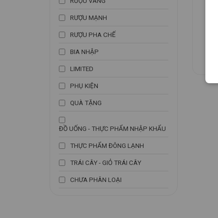
RƯỢU VANG
Rượ
RƯỢU MẠNH
RƯỢU PHA CHẾ
BIA NHẬP
LIMITED
PHỤ KIỆN
QUÀ TẶNG
ĐỒ UỐNG - THỰC PHẨM NHẬP KHẨU
THỰC PHẨM ĐÔNG LẠNH
TRÁI CÂY - GIỎ TRÁI CÂY
CHƯA PHÂN LOẠI