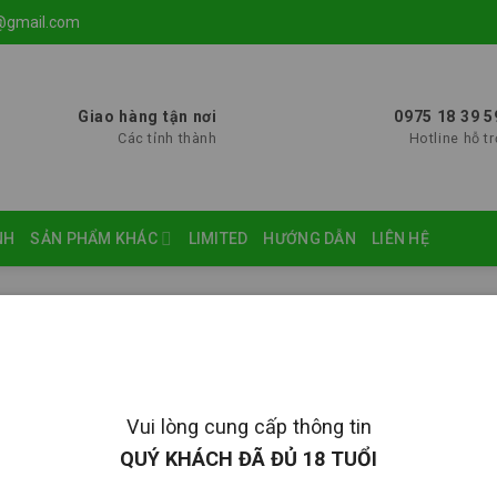
@gmail.com
Giao hàng tận nơi
0975 18 39 5
Các tỉnh thành
Hotline hỗ tr
NH
SẢN PHẨM KHÁC
LIMITED
HƯỚNG DẪN
LIÊN HỆ
Hiển t
Vui lòng cung cấp thông tin
QUÝ KHÁCH ĐÃ ĐỦ 18 TUỔI