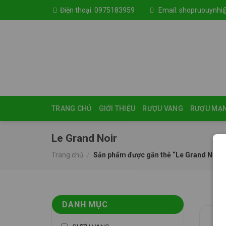
Skip
Điện thoại:
0975183959
Email:
shopruouynhi
to
content
TRANG CHỦ
GIỚI THIỆU
RƯỢU VANG
RƯỢU MẠ
Le Grand Noir
Trang chủ
/
Sản phẩm được gắn thẻ “Le Grand Noir”
DANH MỤC