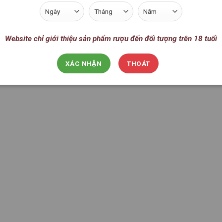
CÁC GIỐNG NHO KHÁC
CÁC GIỐNG NHO KHÁC
u Vang Le Grand Noir Les
Rượu Vang Le Grand Noir
Reserves White
Reserves Red
Website chỉ giới thiệu sản phẩm rượu đến đối tượng trên 18 tuổi
1.230.000
VNĐ
1.230.000
VNĐ
XÁC NHẬN
THOÁT