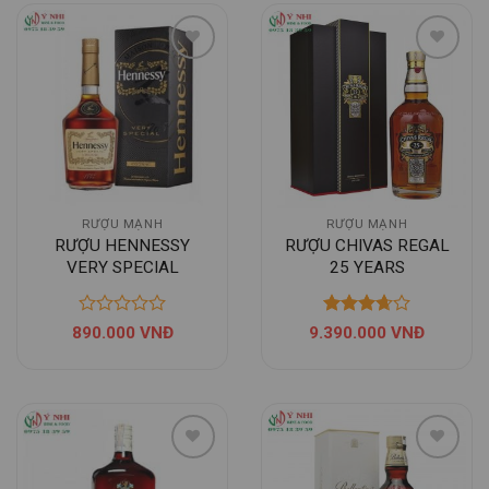
Thêm
Thêm
vào Yêu
vào Yêu
thích
thích
RƯỢU MẠNH
RƯỢU MẠNH
RƯỢU HENNESSY
RƯỢU CHIVAS REGAL
VERY SPECIAL
25 YEARS
Được
890.000
VNĐ
9.390.000
VNĐ
xếp
hạng
3.67
5
sao
Thêm
Thêm