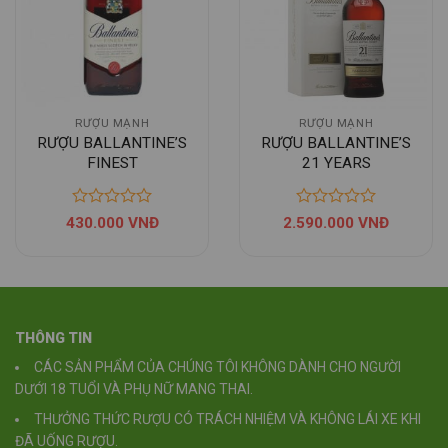
vào Yêu
vào Yêu
thích
thích
RƯỢU MẠNH
RƯỢU MẠNH
RƯỢU BALLANTINE’S
RƯỢU BALLANTINE’S
FINEST
21 YEARS
430.000
VNĐ
2.590.000
VNĐ
THÔNG TIN
CÁC SẢN PHẨM CỦA CHÚNG TÔI KHÔNG DÀNH CHO NGƯỜI
DƯỚI 18 TUỔI VÀ PHỤ NỮ MANG THAI.
THƯỞNG THỨC RƯỢU CÓ TRÁCH NHIỆM VÀ KHÔNG LÁI XE KHI
ĐÃ UỐNG RƯỢU.