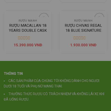
RƯỢU MẠNH
RƯỢU MẠNH
RƯỢU MACALLAN 18
RƯỢU CHIVAS REGAL
YEARS DOUBLE CASK
18 BLUE SIGNATURE
15.390.000
VNĐ
1.930.000
VNĐ
THÔNG TIN
CÁC SẢN PHẨM CỦA CHÚNG TÔI KHÔNG DÀNH CHO NGƯỜI
DƯỚI 18 TUỔI VÀ PHỤ NỮ MANG THAI.
THƯỞNG THỨC RƯỢU CÓ TRÁCH NHIỆM VÀ KHÔNG LÁI XE KHI
ĐÃ UỐNG RƯỢU.