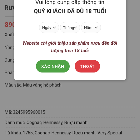
Vui lòng cung cấp thông tin
RƯỢU HENNESSY VERY SPECIAL
QUÝ KHÁCH ĐÃ ĐỦ 18 TUỔI
890.000
VNĐ
Xuất xứ: France
Website chỉ giới thiệu sản phẩm rượu đến đối
Nồng độ: 40%
tượng trên 18 tuổi
Dung tích: 700ml
XÁC NHẬN
THOÁT
Phân loại: Cognac
Màu sắc: Màu vàng hổ phách
Mã:
3245995960015
Danh mục:
Cognac
,
Hennessy
,
Rượu mạnh
Từ khóa:
1765
,
Cognac
,
Hennessy
,
Rượu mạnh
,
Very Special