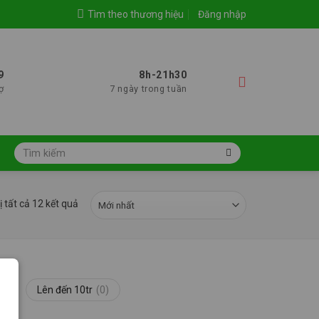
Tìm theo thương hiệu
Đăng nhập
9
8h-21h30
ợ
7 ngày trong tuần
Tìm
kiếm:
ị tất cả 12 kết quả
0)
Lên đến 10tr
(0)