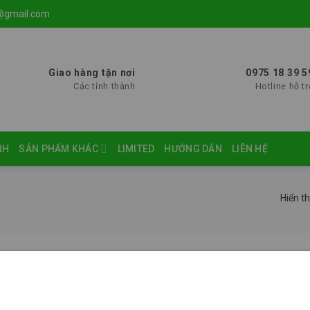
@gmail.com
Giao hàng tận nơi
0975 18 39 5
Các tỉnh thành
Hotline hỗ tr
NH
SẢN PHẨM KHÁC
LIMITED
HƯỚNG DẪN
LIÊN HỆ
Hiển th
 bộ giá
Lên đến 1tr
(8)
Lên đến 3tr
(3)
Lên đến 5tr
(