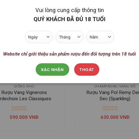
Vui lòng cung cấp thông tin
BLEND
CABERNET SAUVIGNON
HẾT HÀNG
QUÝ KHÁCH ĐÃ ĐỦ 18 TUỔI
ượu Vang Château Lafont
Rượu Vang Vignerons
Bordeaux
Ardechois Les Classiqu
Cabernet Sauvignon
610.000
VNĐ
590.000
VNĐ
Website chỉ giới thiệu sản phẩm rượu đến đối tượng trên 18 tuổi
XÁC NHẬN
THOÁT
GIỐNG NHO
CHAMPAGNE/VANG NỔ
Rượu Vang Vignerons
Rượu Vang Pol Remy De
rdechois Les Classiques
Sec (Sparkling)
Sauvignon Blanc
590.000
VNĐ
630.000
VNĐ