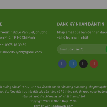
HỆ
ĐĂNG KÝ NHẬN BẢN TIN
wroom:
192 Lê Văn Việt, phường
Nhập email của bạn để nhận được
n Phú, TP. Hồ Chí Minh
và hỗ trợ nhanh nhất
ne:
0975 18 39 59
:
shopruouynhi@gmail.com
uật quảng cáo số 16/2012/QH13 về kinh doanh bán hàng qua mạng. shopruouynhi.
iới. Vui lòng đến trực tiếp đến các cửa hàng và hệ thống siêu thị rượu ngoại hoặc gọ
(Giá trên website chỉ mang tính chất tham khảo)
Copyright 2021 ©
Shop Rượu Ý Nhi
Thiết kế web
loodoweb.com