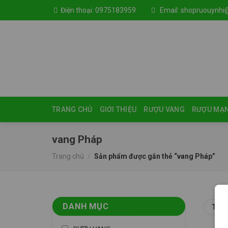
Skip
Điện thoại:
0975183959
Email:
shopruouynhi
to
content
TRANG CHỦ
GIỚI THIỆU
RƯỢU VANG
RƯỢU MẠ
vang Pháp
Trang chủ
/
Sản phẩm được gắn thẻ “vang Pháp”
DANH MỤC
Toàn