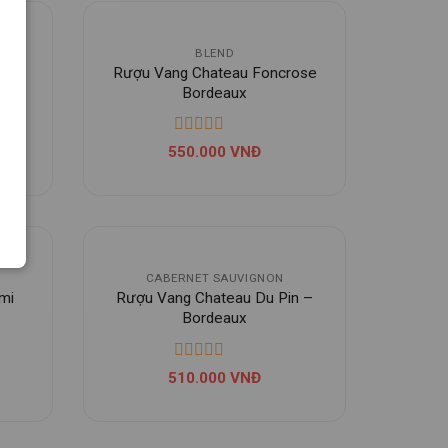
BLEND
Rượu Vang Chateau Foncrose
es
Bordeaux
550.000
VNĐ
CABERNET SAUVIGNON
mi
Rượu Vang Chateau Du Pin –
Bordeaux
510.000
VNĐ