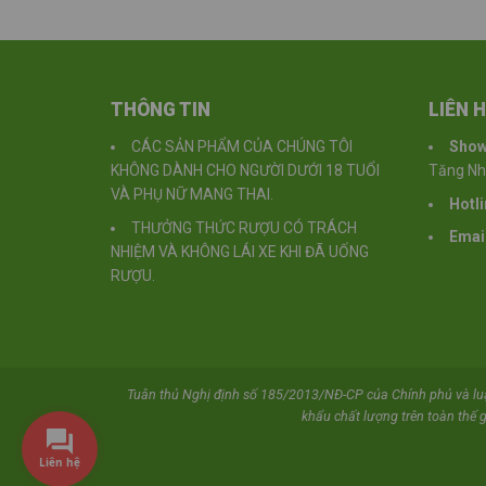
THÔNG TIN
LIÊN 
CÁC SẢN PHẨM CỦA CHÚNG TÔI
Sho
KHÔNG DÀNH CHO NGƯỜI DƯỚI 18 TUỔI
Tăng Nhơ
VÀ PHỤ NỮ MANG THAI.
Hotli
THƯỞNG THỨC RƯỢU CÓ TRÁCH
Email
NHIỆM VÀ KHÔNG LÁI XE KHI ĐÃ UỐNG
RƯỢU.
Tuân thủ Nghị định số 185/2013/NĐ-CP của Chính phủ và l
khẩu chất lượng trên toàn thế g
Liên hệ