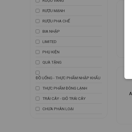
RƯỢU VANG
RƯỢU MẠNH
R
RƯỢU PHA CHẾ
BIA NHẬP
LIMITED
PHỤ KIỆN
QUÀ TẶNG
ĐỒ UỐNG - THỰC PHẨM NHẬP KHẨU
THỰC PHẨM ĐÔNG LẠNH
A
TRÁI CÂY - GIỎ TRÁI CÂY
CHƯA PHÂN LOẠI